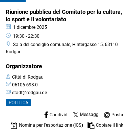
la
CATEGORIA: EVENTO
Riunione pubblica del Comitato per la cultura,
cultura,
lo sport e il volontariato
lo
Data:
1 dicembre 2025
Orario:
19:30 - 22:30
sport
Sala del consiglio comunale, Hintergasse 15, 63110
e
Rodgau
il
Organizzatore
volontariato
Città di Rodgau
06106 693-0
stadt@rodgau.de
POLITICA
Messaggi
Condividi
Posta
Nomina per l'esportazione (ICS)
Copiare il link