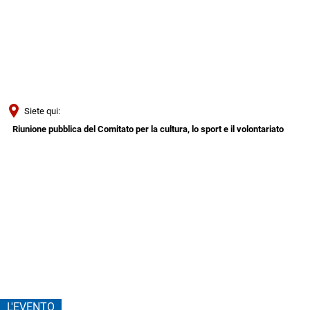
Türkçe
Українська
RICERCA
Polski
Português
Siete qui:
Română
Riunione pubblica del Comitato per la cultura, lo sport e il volontariato
Български
Riunione
Русский
pubblica
Deutsch
MENÜ
del
Comitato
per
L'EVENTO