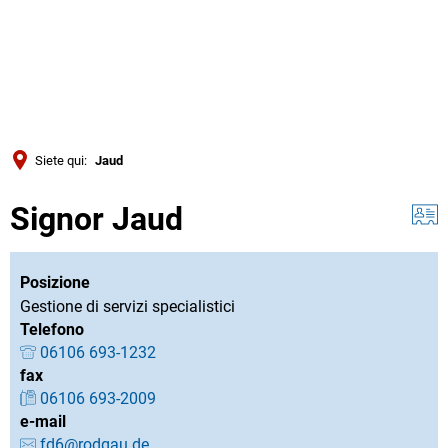
Türkçe
Українська
RICERCA
Polski
Português
Siete qui:
Jaud
Română
Signor Jaud
Български
Русский
Deutsch
Posizione
MENÜ
Gestione di servizi specialistici
Telefono
06106 693-1232
fax
06106 693-2009
e-mail
fd6@rodgau.de