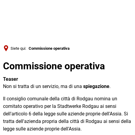
Türkçe
Українська
RICERCA
Polski
Português
Siete qui:
Commissione operativa
Română
Commissione operativa
Български
Русский
Teaser
Deutsch
Non si tratta di un servizio, ma di una
spiegazione
.
MENÜ
Il consiglio comunale della città di Rodgau nomina un
comitato operativo per la Stadtwerke Rodgau ai sensi
dell'articolo 6 della legge sulle aziende proprie dell'Assia. Si
tratta dell'azienda propria della città di Rodgau ai sensi della
legge sulle aziende proprie dell'Assia.