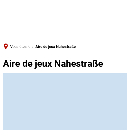
Türkçe
Українська
RECHERCHE
Polski
Português
Vous êtes ici :
Aire de jeux Nahestraße
Română
Aire de jeux Nahestraße
Български
Русский
Deutsch
MENÜ