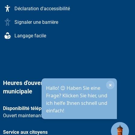
Déclaration d'accessibilité
Signaler une barrière
Langage facile
Heures d'ouverture de l'administration
×
Hallo! 😊 Haben Sie eine
municipale
Frage? Klicken Sie hier, und
ich helfe Ihnen schnell und
Disponibilité téléphonique
einfach!
Cliquez pour masquer d'autres heures d'ouverture ou de ferme
Ouvert maintenant:
08:30
-
14:
00
De 08:30 à 14:00
Service aux citoyens