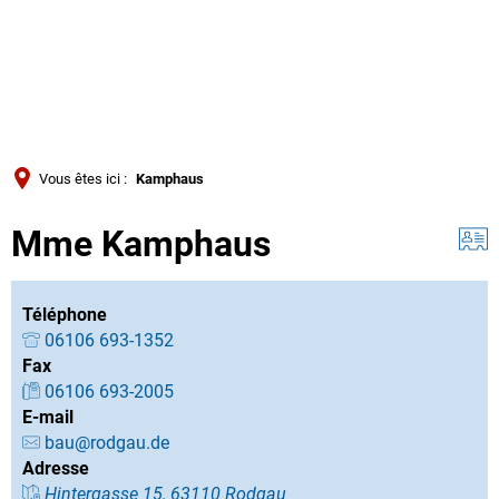
Türkçe
Українська
RECHERCHE
Polski
Português
Vous êtes ici :
Kamphaus
Română
Mme Kamphaus
Български
Русский
Deutsch
Téléphone
MENÜ
06106 693-1352
Fax
06106 693-2005
E-mail
bau@rodgau.de
Adresse
Hintergasse 15, 63110 Rodgau