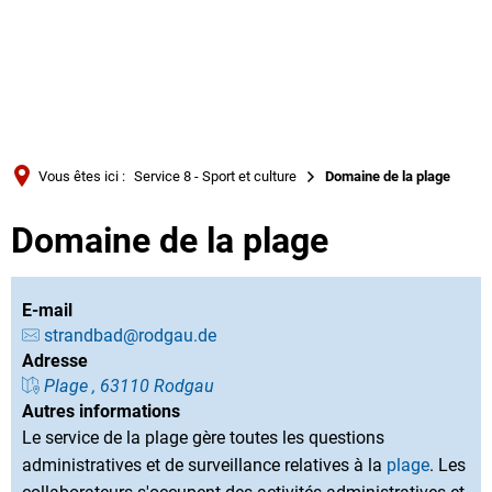
Türkçe
Українська
RECHERCHE
Polski
Português
Vous êtes ici :
Service 8 - Sport et culture
Domaine de la plage
Română
Domaine de la plage
Български
Русский
Deutsch
E-mail
MENÜ
strandbad@rodgau.de
Adresse
Plage , 63110 Rodgau
Autres informations
Le service de la plage gère toutes les questions
administratives et de surveillance relatives à la
plage
. Les