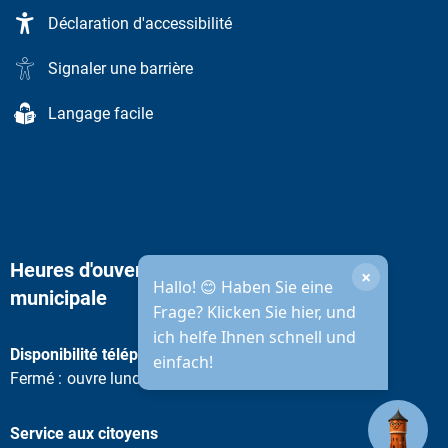
Déclaration d'accessibilité
Signaler une barrière
Langage facile
Heures d'ouverture de l'administration
×
Hallo! 😊 Haben Sie eine
municipale
Frage? Klicken Sie hier, und
ich helfe Ihnen schnell und
Disponibilité téléphonique
einfach!
Cliquez pour masquer d'autres heures d'ouverture ou de ferme
Fermé :
ouvre lundi prochain à 08h30
Service aux citoyens