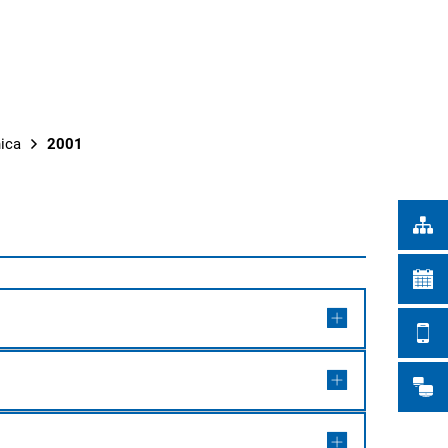
Türkçe
UNICIPALES
Українська
BUSQUE EN
Polski
Português
ica
2001
Română
Български
Русский
Deutsch
MENÜ