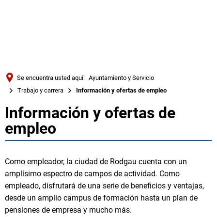
Türkçe
Українська
BUSQUE EN
Polski
Português
Se encuentra usted aquí:
Ayuntamiento y Servicio
Română
Trabajo y carrera
Información y ofertas de empleo
Български
Información y ofertas de
Información
Русский
empleo
y
Deutsch
MENÜ
ofertas
Como empleador, la ciudad de Rodgau cuenta con un
amplísimo espectro de campos de actividad. Como
de
empleado, disfrutará de una serie de beneficios y ventajas,
empleo
desde un amplio campus de formación hasta un plan de
pensiones de empresa y mucho más.