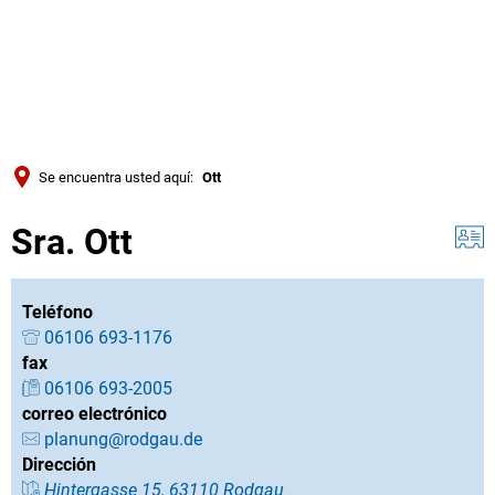
Türkçe
Українська
BUSQUE EN
Polski
Português
Se encuentra usted aquí:
Ott
Română
Sra. Ott
Български
Русский
Deutsch
Teléfono
MENÜ
06106 693-1176
fax
06106 693-2005
correo electrónico
planung@rodgau.de
Dirección
Hintergasse 15, 63110 Rodgau