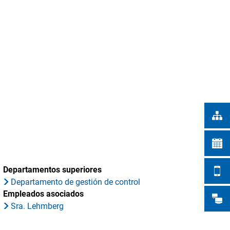
Türkçe
UNICIPALES
Українська
BUSQUE EN
Polski
Português
Română
Български
Русский
Deutsch
MENÜ
Departamentos superiores
Departamento de gestión de control
Empleados asociados
Sra. Lehmberg