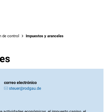
OBRAS M
 de control
Impuestos y aranceles
les
correo electrónico
steuer@rodgau.de
e actividades económicas, el impuesto canino, el