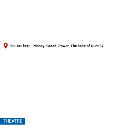
Türkçe
Українська
SEARCH
Polski
Português
You are here:
Money. Greed. Power. The case of Cum Ex
Română
Money.
Български
Русский
Greed.
Deutsch
MENÜ
Power.
The
case
THEATRE
of