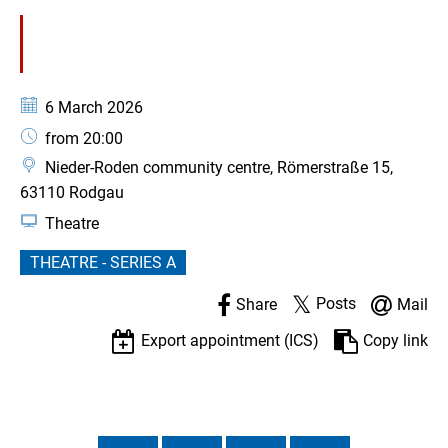
Date:
6 March 2026
Time:
from 20:00
Nieder-Roden community centre, Römerstraße 15,
63110 Rodgau
Theatre
THEATRE - SERIES A
Posts
Share
Mail
Export appointment (ICS)
Copy link