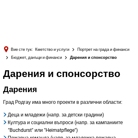
Türkçe
Українська
ТЪРСЕНЕ
Polski
Português
Вие сте тук:
Кметство и услуги
Портрет на града и финанси
Română
Бюджет, данъци и финанси
Дарения и спонсорство
Български
Дарения и спонсорство
Русский
Deutsch
Дарения
MENÜ
Град Родгау има много проекти в различни области:
Деца и младежи (напр. за детски градини)
Култура и социални въпроси (напр. за кампаниите
"Buchdurst" или "Heimatpflege")
Пожарна команда (напр. за младежка пожарна