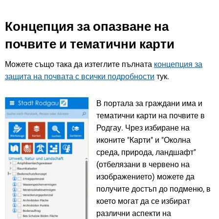
Концепция за опазване на
почвите и тематични карти
Можете също така да изтеглите пълната
концепция за
защита на почвата с всички подробности
тук.
В портала за граждани има и
тематични карти на почвите в
Родгау. Чрез избиране на
иконите "Карти" и "Околна
среда, природа, ландшафт"
(отбелязани в червено на
изображението) можете да
получите достъп до подменю, в
което могат да се избират
различни аспекти на