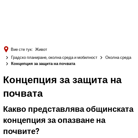
Türkçe
Українська
ТЪРСЕНЕ
Polski
Português
Вие сте тук:
Живот
Română
Градско планиране, околна среда и мобилност
Околна среда
Концепция за защита на почвата
Български
Русский
Концепция за защита на
Deutsch
MENÜ
почвата
Какво представлява общинската
концепция за опазване на
почвите?