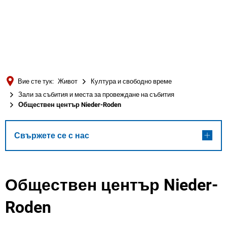
Türkçe
Українська
ТЪРСЕНЕ
Polski
Português
Вие сте тук:
Живот
Култура и свободно време
Română
Зали за събития и места за провеждане на събития
Обществен център Nieder-Roden
Български
Русский
Свържете се с нас
Deutsch
MENÜ
Обществен център Nieder-
Roden