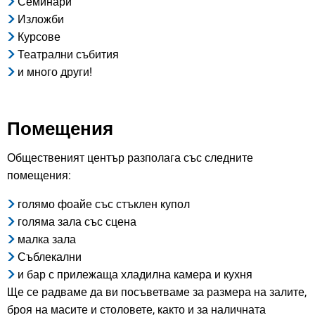
Семинари
Изложби
Курсове
Театрални събития
и много други!
Помещения
Общественият център разполага със следните
помещения:
голямо фоайе със стъклен купол
голяма зала със сцена
малка зала
Съблекални
и бар с прилежаща хладилна камера и кухня
Ще се радваме да ви посъветваме за размера на залите,
броя на масите и столовете, както и за наличната