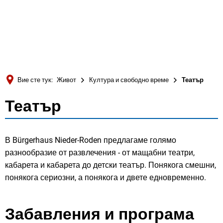
Türkçe
Українська
ТЪРСЕНЕ
Polski
Português
Вие сте тук:
Живот
Култура и свободно време
Театър
Română
Театър
Театър
Български
Русский
В Bürgerhaus Nieder-Roden предлагаме голямо
Deutsch
MENÜ
разнообразие от развлечения - от мащабни театри,
кабарета и кабарета до детски театър. Понякога смешни,
понякога сериозни, а понякога и двете едновременно.
Забавления и програма