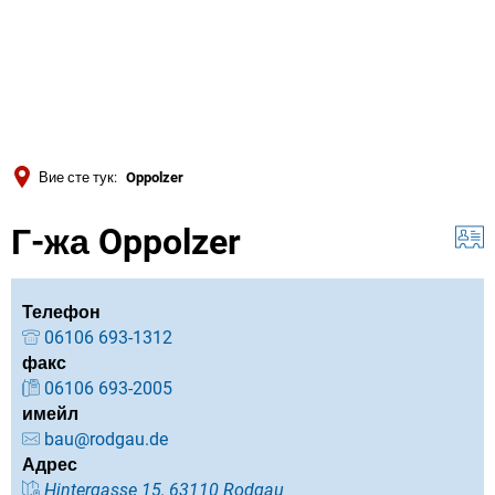
Türkçe
Українська
ТЪРСЕНЕ
Polski
Português
Вие сте тук:
Oppolzer
Română
Г-жа Oppolzer
Български
Русский
Deutsch
Телефон
MENÜ
06106 693-1312
факс
06106 693-2005
имейл
bau@rodgau.de
Адрес
Hintergasse 15, 63110 Rodgau