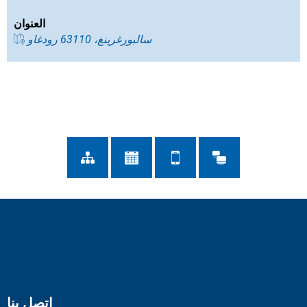
العنوان
سالبورغرينغ، 63110 رودغاو
اتصل بنا