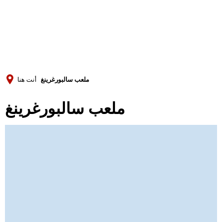
Türkçe
Українська
بحث
Polski
Português
ملعب سالبورغرينغ
أنت هنا
Română
ملعب سالبورغرينغ
Български
Русский
Deutsch
MENÜ