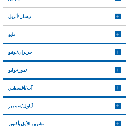
نيسان/أبريل
مايو
حزيران/يونيو
تموز/يوليو
آب/أغسطس
أيلول/سبتمبر
تشرين الأول/أكتوبر