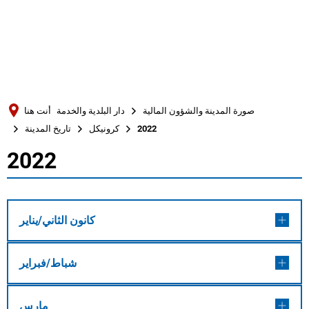
Türkçe
Українська
بحث
Polski
Português
صورة المدينة والشؤون المالية
دار البلدية والخدمة
أنت هنا
Română
2022
كرونيكل
تاريخ المدينة
Български
2022
2022
Русский
Deutsch
MENÜ
كانون الثاني/يناير
شباط/فبراير
مارس