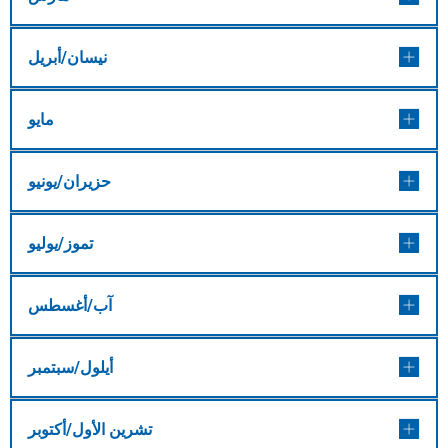
نيسان/أبريل
مايو
حزيران/يونيو
تموز/يوليو
آب/أغسطس
أيلول/سبتمبر
تشرين الأول/أكتوبر