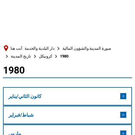
Türkçe
Українська
بحث
Polski
Português
صورة المدينة والشؤون المالية
دار البلدية والخدمة
أنت هنا
Română
1980
كرونيكل
تاريخ المدينة
Български
1980
1980
Русский
Deutsch
MENÜ
كانون الثاني/يناير
شباط/فبراير
مارس