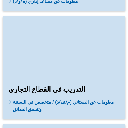
معلومات عن مساعد إداري (م/و/د)
التدريب في القطاع التجاري
معلومات عن البستاني (م/ف/د) / متخصص في البستنة
وتنسيق الحدائق