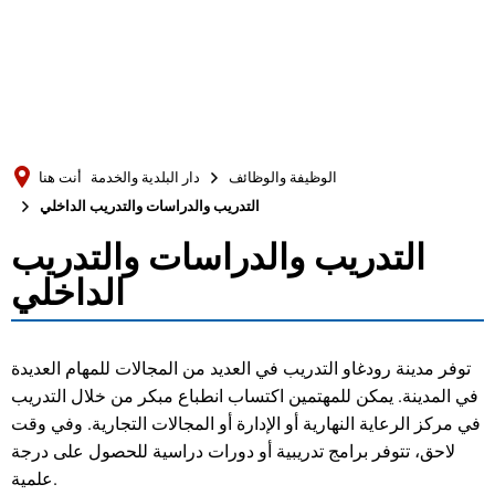
Türkçe
Українська
بحث
Polski
Português
الوظيفة والوظائف
دار البلدية والخدمة
أنت هنا
Română
التدريب والدراسات والتدريب الداخلي
Български
التدريب والدراسات والتدريب
التدريب
Русский
الداخلي
والدراسات
Deutsch
MENÜ
والتدريب
توفر مدينة رودغاو التدريب في العديد من المجالات للمهام العديدة
في المدينة. يمكن للمهتمين اكتساب انطباع مبكر من خلال التدريب
الداخلي
في مركز الرعاية النهارية أو الإدارة أو المجالات التجارية. وفي وقت
لاحق، تتوفر برامج تدريبية أو دورات دراسية للحصول على درجة
علمية.