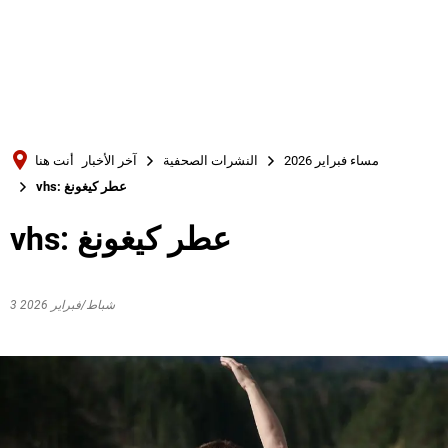
Türkçe
Українська
بحث
Polski
Português
مساء فبراير 2026
النشرات الصحفية
آخر الأخبار
أنت هنا
Română
vhs: عطر كيغونغ
Български
vhs: عطر كيغونغ
Русский
Deutsch
MENÜ
3 شباط/فبراير 2026