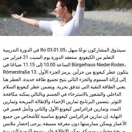
في الدورة التدريبية Ro 03.01.05، سيتذوق المشاركون نوعًا سهل
التعلم من الكيغونغ. ستعقد الدورة يوم السبت 21 فبراير من
الساعة 10.00 إلى 11.15 صباحًا في Bürgerhaus Nieder-Roden،
Römerstraße 13. يتكون عطر كيغونغ من جزأين. يرمز الجزء الأول
إلى إزالة السموم والجزء الثاني يتيح تجميع طاقة جديدة. العطر هنا
يعني الطاقة النقية التي تتدفق بحرية. ويضمن عطر كيغونغ السلام
الداخلي والشعور بالاسترخاء في الجسم وبالتالي يمكنه مكافحة
التوتر. يتضمن البرنامج تمارين الإحماء والإطالة المريحة وتمارين
التمدد وتمارين فراغرانس كيغونغ الأول والثاني وتأمل قصير في
النهاية. إن تمارين فراغرانس كيغونغ مناسبة للأشخاص من جميع
الأعمار ويمكن ممارستها دون معرفة مسبقة. يرجى إحضار ملابس
مريحة وجوارب سميكة. يمكن الاطلاع على رسوم الدورة التدريبية