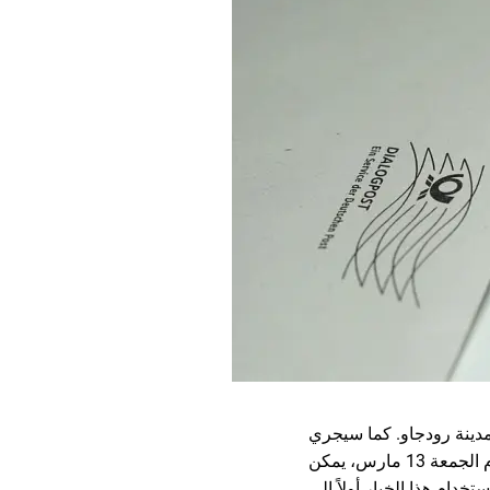
خبون لعضوية مجلس مدينة رودجاو. كما سيجري
التصويت لمجلس المقاطعة والمجلس الاستشاري للأجانب في هذا اليوم. منذ 2 فبراير وحتى يوم الجمعة 13 مارس، يمكن
ام هذا الخيار أولاً إلى