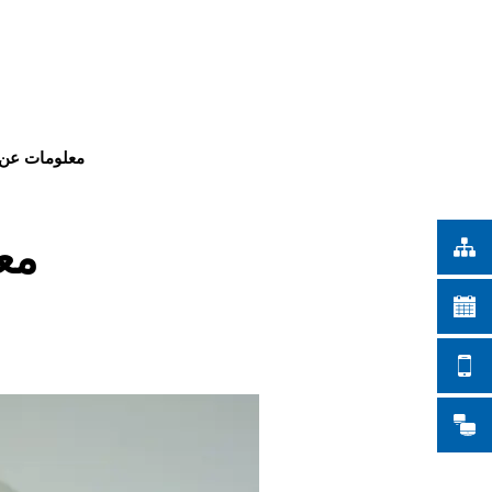
Türkçe
أعمال المدينة
Українська
بحث
Polski
Português
معلومات عن ا
Română
Български
مع
Русский
Deutsch
MENÜ