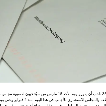
يمكن لحوالي 35,000 ناخب أن يقرروا يوم الأحد 15 مارس من سيُنت
لبريدي من خدمة المواطنين في رودغاو. ويحتاج أي شخص يرغب في استخد