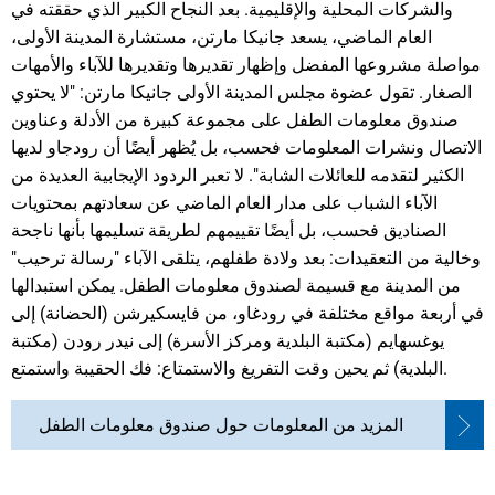
والشركات المحلية والإقليمية. بعد النجاح الكبير الذي حققته في
العام الماضي، يسعد جانيكا مارتن، مستشارة المدينة الأولى،
مواصلة مشروعها المفضل وإظهار تقديرها وتقديرها للآباء والأمهات
الصغار. تقول عضوة مجلس المدينة الأولى جانيكا مارتن: "لا يحتوي
صندوق معلومات الطفل على مجموعة كبيرة من الأدلة وعناوين
الاتصال ونشرات المعلومات فحسب، بل يُظهر أيضًا أن رودجاو لديها
الكثير لتقدمه للعائلات الشابة". لا تعبر الردود الإيجابية العديدة من
الآباء الشباب على مدار العام الماضي عن سعادتهم بمحتويات
الصناديق فحسب، بل أيضًا تقييمهم لطريقة تسليمها بأنها ناجحة
وخالية من التعقيدات: بعد ولادة طفلهم، يتلقى الآباء "رسالة ترحيب"
من المدينة مع قسيمة لصندوق معلومات الطفل. يمكن استبدالها
في أربعة مواقع مختلفة في رودغاو، من فايسكيرشن (الحضانة) إلى
يوغسهايم (مكتبة البلدية ومركز الأسرة) إلى نيدر رودن (مكتبة
البلدية) ثم يحين وقت التفريغ والاستمتاع: فك الحقيبة واستمتع.
المزيد من المعلومات حول صندوق معلومات الطفل