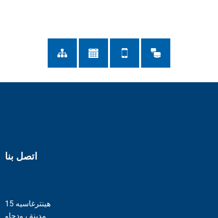
اتصل بنا
هينترغاسيه 15
مدينة رودجاو