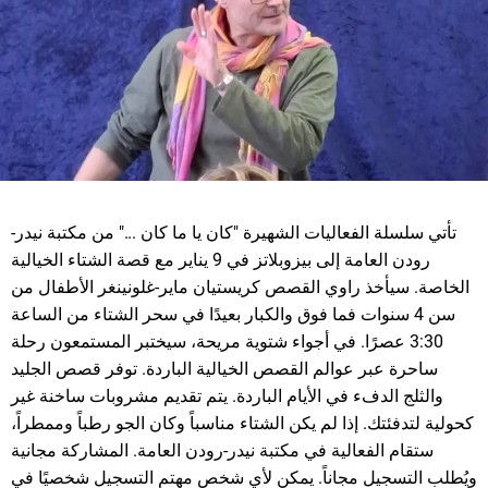
تأتي سلسلة الفعاليات الشهيرة "كان يا ما كان ..." من مكتبة نيدر-
رودن العامة إلى بيزوبلاتز في 9 يناير مع قصة الشتاء الخيالية
الخاصة. سيأخذ راوي القصص كريستيان ماير-غلونينغر الأطفال من
سن 4 سنوات فما فوق والكبار بعيدًا في سحر الشتاء من الساعة
3:30 عصرًا. في أجواء شتوية مريحة، سيختبر المستمعون رحلة
ساحرة عبر عوالم القصص الخيالية الباردة. توفر قصص الجليد
والثلج الدفء في الأيام الباردة. يتم تقديم مشروبات ساخنة غير
كحولية لتدفئتك. إذا لم يكن الشتاء مناسباً وكان الجو رطباً وممطراً،
ستقام الفعالية في مكتبة نيدر-رودن العامة. المشاركة مجانية
ويُطلب التسجيل مجاناً. يمكن لأي شخص مهتم التسجيل شخصيًا في