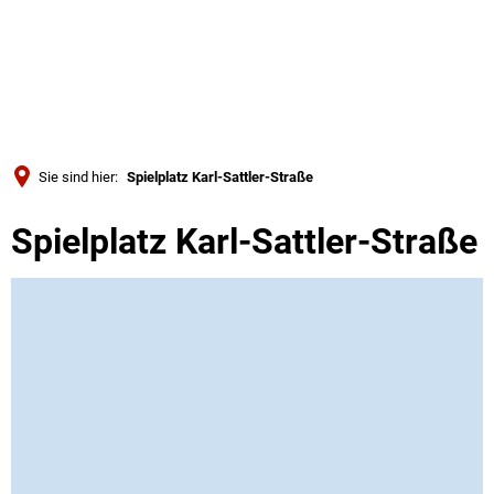
Türkçe
Українська
SUCHE
Polski
Português
Sie sind hier:
Spielplatz Karl-Sattler-Straße
Română
Spielplatz Karl-Sattler-Straße
Български
Русский
Deutsch
MENÜ