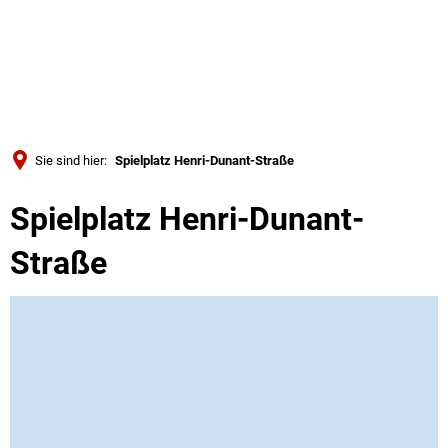
Türkçe
Українська
SUCHE
Polski
Português
Sie sind hier:
Spielplatz Henri-Dunant-Straße
Română
Spielplatz Henri-Dunant-
Български
Русский
Straße
Deutsch
MENÜ