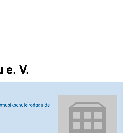
 e. V.
musikschule-rodgau.de