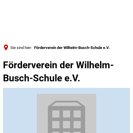
Türkçe
Українська
SUCHE
Polski
Português
Sie sind hier:
Förderverein der Wilhelm-Busch-Schule e.V.
Română
Förderverein der Wilhelm-
Български
Русский
Busch-Schule e.V.
Deutsch
MENÜ