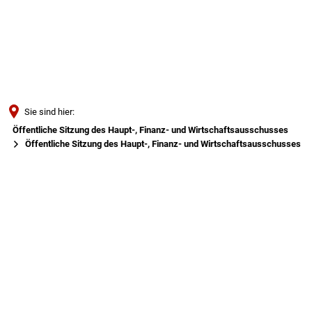
Türkçe
Українська
SUCHE
Polski
Português
Sie sind hier:
Română
Öffentliche Sitzung des Haupt-, Finanz- und Wirtschaftsausschusses
Öffentliche Sitzung des Haupt-, Finanz- und Wirtschaftsausschusses
Български
Русский
Öffentliche
Deutsch
MENÜ
Sitzung
des
Haupt-,
Finanz-