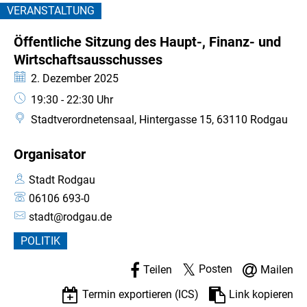
VERANSTALTUNG
und
KATEGORIE: VERANSTALTUNG
Öffentliche Sitzung des Haupt-, Finanz- und
Wirtschaftsausschusses
Wirtschaftsausschusses
Datum:
2. Dezember 2025
Uhrzeit:
19:30 - 22:30 Uhr
Stadtverordnetensaal, Hintergasse 15, 63110 Rodgau
Organisator
Stadt Rodgau
06106 693-0
stadt@rodgau.de
POLITIK
Posten
Teilen
Mailen
Termin exportieren (ICS)
Link kopieren