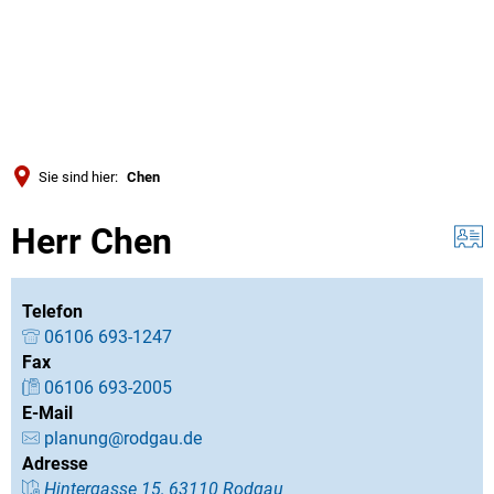
Türkçe
Українська
SUCHE
Polski
Português
Sie sind hier:
Chen
Română
Herr Chen
Български
Русский
Deutsch
Telefon
MENÜ
06106 693-1247
Fax
06106 693-2005
E-Mail
planung@rodgau.de
Adresse
Hintergasse 15, 63110 Rodgau