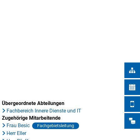
Türkçe
STADTWERKE
Українська
SUCHE
Polski
Português
Română
Български
Русский
Deutsch
MENÜ
Übergeordnete Abteilungen
Fachbereich Innere Dienste und IT
Zugehörige Mitarbeitende
Frau Besic
Fachgebietsleitung
Herr Eller