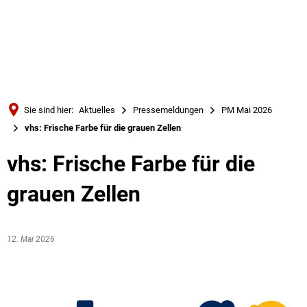
Türkçe
Українська
SUCHE
Polski
Português
Sie sind hier:
Aktuelles
Pressemeldungen
PM Mai 2026
Română
vhs: Frische Farbe für die grauen Zellen
Български
vhs: Frische Farbe für die
Русский
grauen Zellen
Deutsch
MENÜ
12. Mai 2026