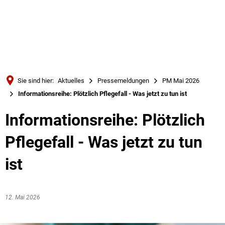
Türkçe
Українська
SUCHE
Polski
Português
Sie sind hier:
Aktuelles
Pressemeldungen
PM Mai 2026
Română
Informationsreihe: Plötzlich Pflegefall - Was jetzt zu tun ist
Български
Informationsreihe: Plötzlich
Русский
Pflegefall - Was jetzt zu tun
Deutsch
MENÜ
ist
12. Mai 2026