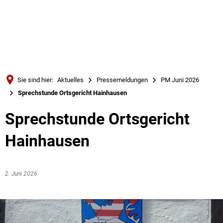
Türkçe
Українська
SUCHE
Polski
Português
Sie sind hier:
Aktuelles
Pressemeldungen
PM Juni 2026
Română
Sprechstunde Ortsgericht Hainhausen
Български
Sprechstunde Ortsgericht
Русский
Hainhausen
Deutsch
MENÜ
2. Juni 2026