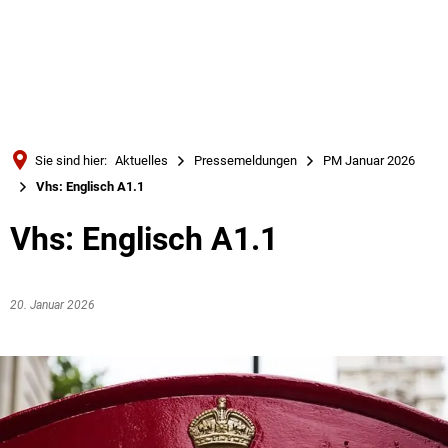
Türkçe
Українська
SUCHE
Polski
Português
Sie sind hier:
Aktuelles
Pressemeldungen
PM Januar 2026
Română
Vhs: Englisch A1.1
Български
Vhs: Englisch A1.1
Русский
Deutsch
MENÜ
20. Januar 2026