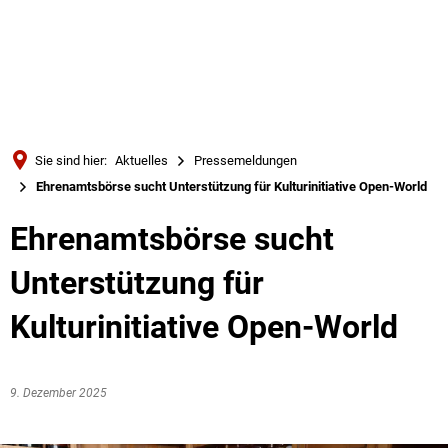
Türkçe
Українська
SUCHE
Polski
Português
Sie sind hier:
Aktuelles
Pressemeldungen
Română
Ehrenamtsbörse sucht Unterstützung für Kulturinitiative Open-World
Български
Ehrenamtsbörse sucht
Русский
Unterstützung für
Deutsch
MENÜ
Kulturinitiative Open-World
9. Dezember 2025