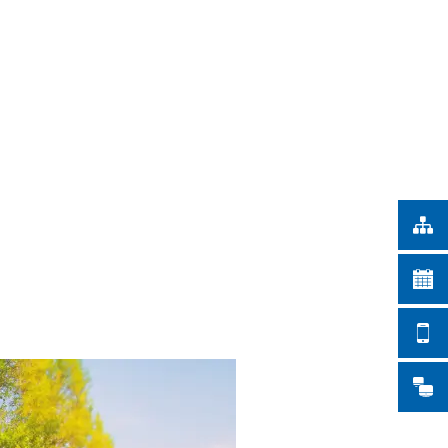
Türkçe
STADTWERKE
Українська
SUCHE
Polski
Português
Română
Български
Русский
Deutsch
MENÜ