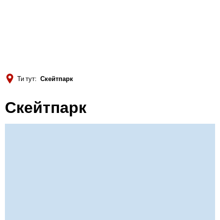
Türkçe
Українська
ПОШУК
Polski
Português
Ти тут:
Скейтпарк
Română
Скейтпарк
Български
Русский
Deutsch
MENÜ