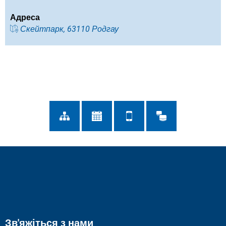
Адреса
Скейтпарк, 63110 Родгау
Зв'яжіться з нами