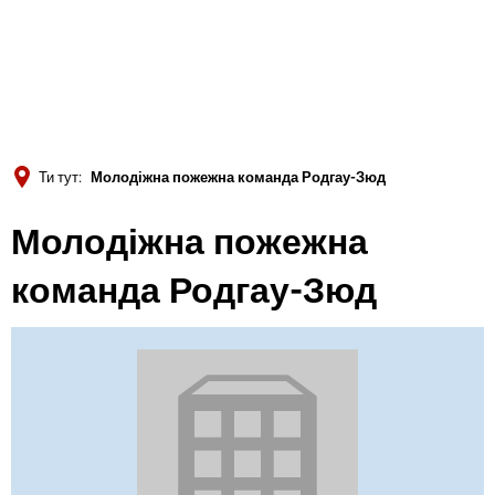
Türkçe
Українська
ПОШУК
Polski
Português
Ти тут:
Молодіжна пожежна команда Родгау-Зюд
Română
Молодіжна пожежна
Български
Русский
команда Родгау-Зюд
Deutsch
MENÜ