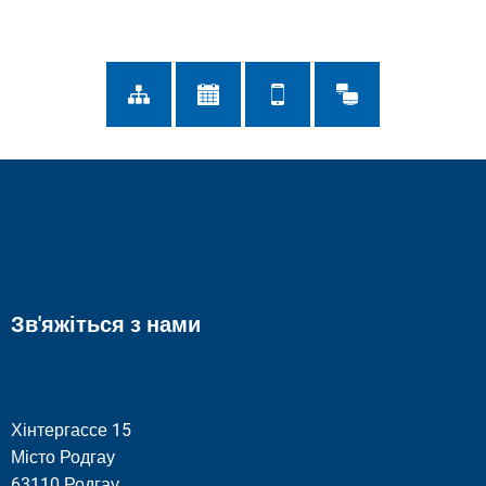
Зв'яжіться з нами
Хінтергассе 15
Місто Родгау
63110 Родгау