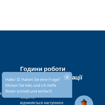
Години роботи
міської адміністрації
×
Hallo! 😊 Haben Sie eine Frage?
Klicken Sie hier, und ich helfe
Ihnen schnell und einfach!
Доступність за телефоном
ість
Натисніть, щоб приховати інший час відкриття а
Закрито:
відчиняється наступного