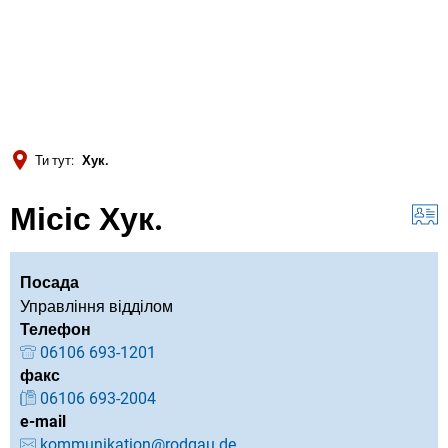
Türkçe
Українська
ПОШУК
Polski
Português
Ти тут:
Хук.
Română
Місіс Хук.
Български
Русский
Deutsch
Посада
MENÜ
Управління відділом
Телефон
06106 693-1201
факс
06106 693-2004
e-mail
kommunikation@rodgau.de