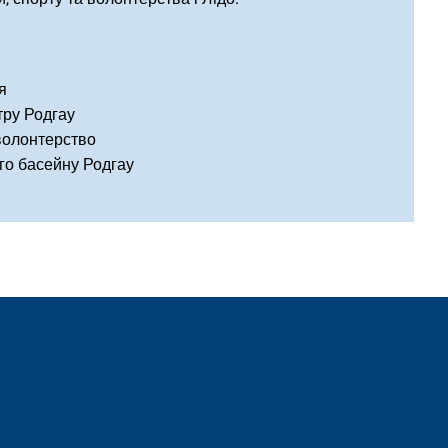
я
тру Родгау
 волонтерство
го басейну Родгау