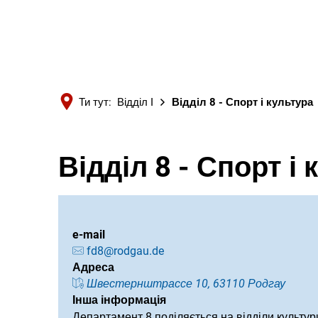
Ти тут:
Відділ I
Відділ 8 - Спорт і культура
Відділ 8 - Спорт і
e-mail
fd8@rodgau.de
Адреса
Швестернштрассе 10, 63110 Родгау
Інша інформація
Департамент 8 поділяється на відділи культури