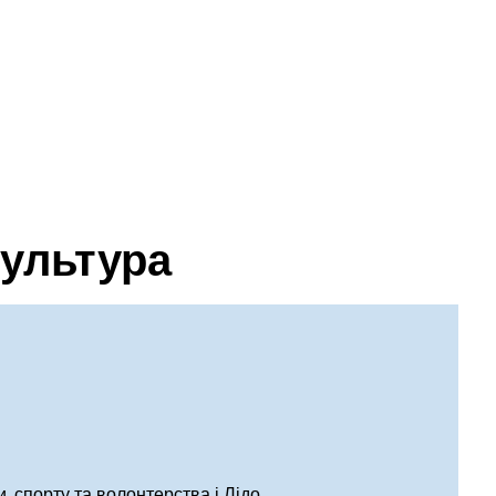
М
 культура
, спорту та волонтерства і Лідо.