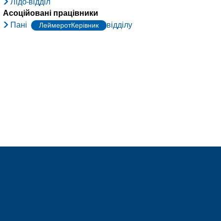
Лідо-відділ
Асоційовані працівники
Пані
відділу
ЛеймеротКерівник