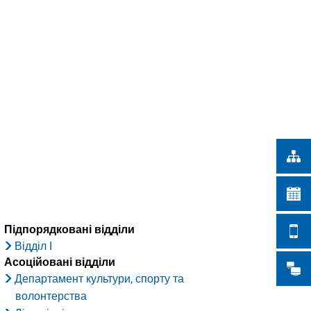
Türkçe
ІСЬКІ РОБОТИ
Українська
ПОШУК
Polski
Português
Română
Български
Русский
Deutsch
MENÜ
Підпорядковані відділи
Відділ I
Асоційовані відділи
Департамент культури, спорту та
волонтерства