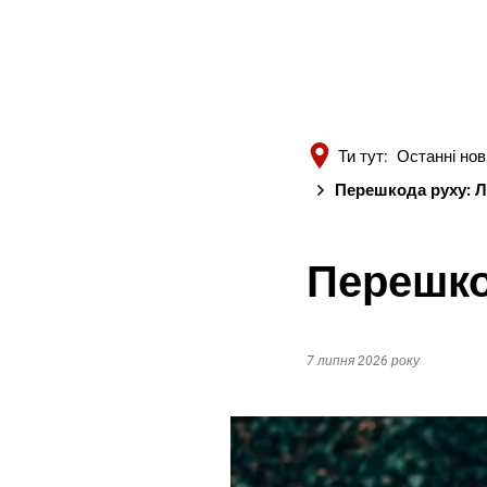
Ти тут:
Останні но
Перешкода руху: Л
Перешко
7 липня 2026 року