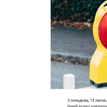
З понеділка, 13 липня,
бічній вулиці навпрот