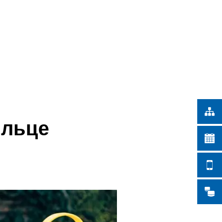
Türkçe
ІСЬКІ РОБОТИ
Українська
ПОШУК
Polski
Português
Română
Български
Русский
ільце
Deutsch
MENÜ