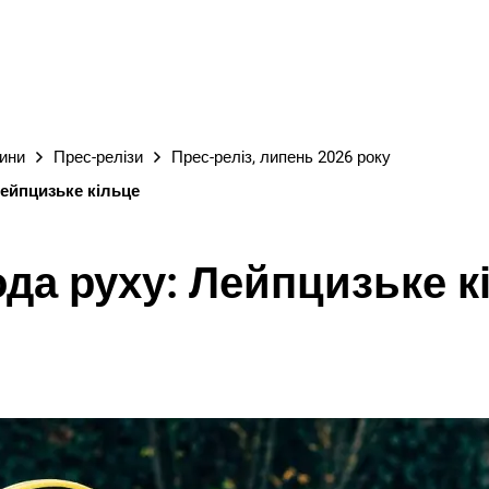
М
вини
Прес-релізи
Прес-реліз, липень 2026 року
ейпцизьке кільце
да руху: Лейпцизьке к