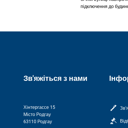
підключення до будин
Зв'яжіться з нами
Інфо
Хінтергассе 15
Зв'
Місто Родгау
Від
63110 Родгау