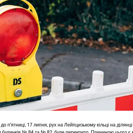
 до п’ятниці, 17 липня, рух на Лейпцизькому кільці на ділянц
и будинків № 84 та № 82, буде перекрито. Причиною цього є 