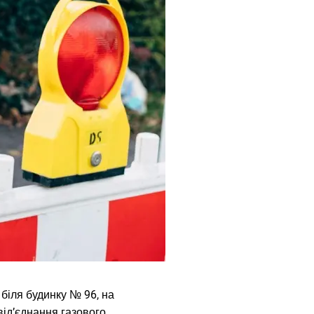
і біля будинку № 96, на
від’єднання газового