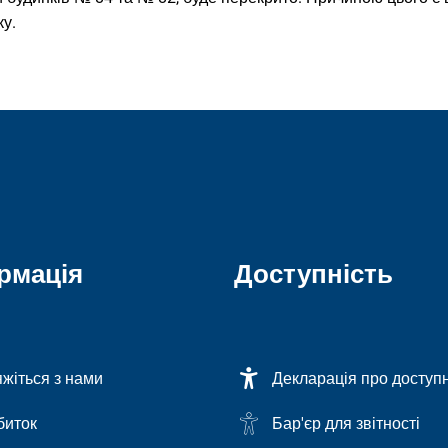
ку.
рмація
Доступність
яжіться з нами
Декларація про доступн
биток
Бар'єр для звітності