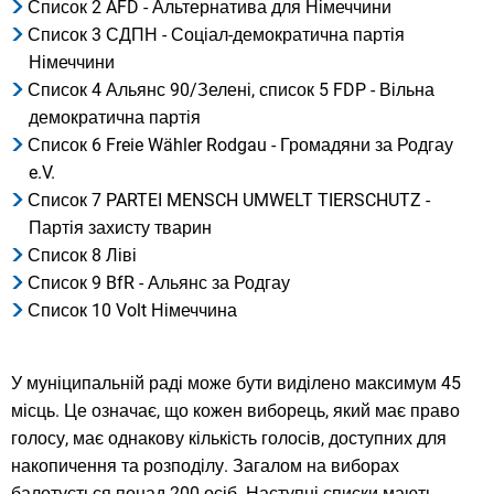
Список 2 AFD - Альтернатива для Німеччини
Список 3 СДПН - Соціал-демократична партія
Німеччини
Список 4 Альянс 90/Зелені, список 5 FDP - Вільна
демократична партія
Список 6 Freie Wähler Rodgau - Громадяни за Родгау
e.V.
Список 7 PARTEI MENSCH UMWELT TIERSCHUTZ -
Партія захисту тварин
Список 8 Ліві
Список 9 BfR - Альянс за Родгау
Список 10 Volt Німеччина
У муніципальній раді може бути виділено максимум 45
місць. Це означає, що кожен виборець, який має право
голосу, має однакову кількість голосів, доступних для
накопичення та розподілу. Загалом на виборах
балотується понад 200 осіб. Наступні списки мають