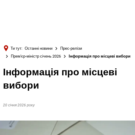
Türkçe
Українська
ПОШУК
Polski
Português
Ти тут:
Останні новини
Прес-релізи
Română
Прем'єр-міністр січень 2026
Інформація про місцеві вибори
Български
Інформація про місцеві
Русский
вибори
Deutsch
MENÜ
20 січня 2026 року