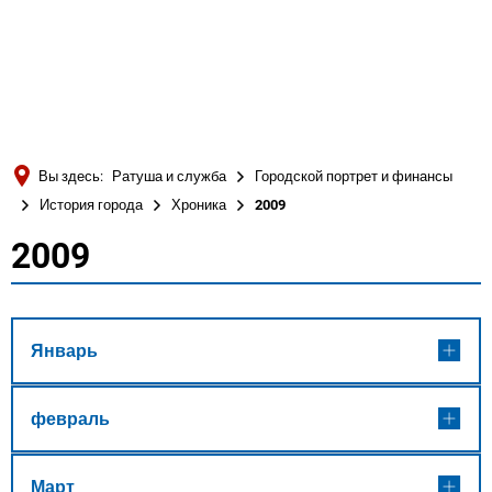
Türkçe
Українська
ПОИСК
Polski
Português
Вы здесь:
Ратуша и служба
Городской портрет и финансы
Română
История города
Хроника
2009
Български
2009
2009
Русский
Deutsch
MENÜ
Январь
февраль
Март