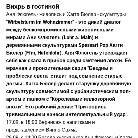
КАТЕГОРИЯ: ВЫСТАВКА
Вихрь в гостиной
Аня Флюгель - живопись и Хагга Бюлер - скульптуры
"Wirbelsturm im Wohnzimmer" - это дикий диалог
между бескомпромиссными живописными
мирами Ани Флюгель (Lohr a. Main) и
деревянными скульптурами Spessart Pop Хагги
Бюлер (Ffm, Hafenlohr). Аня Флюгель утверждает
себя как скала в прибое среди смятения эпохи. Ее
мрачная и пронзительная серия "Бездны и
проблески света" ставит под сомнение старые
догмы. Хагга Бюлер делает старушку деревянную
скульптуру совместимой с урбанистическим поп-
артом и панком с "Королевами иллюзорной
эпохи". Его рабочий девиз: "Притворись
тривиальным и нанеси интеллектуальный удар".
17.09. в 18:00 Вернисаж с напитками и
представлением Винно Сахма
28.09. с 14:00 Беседа художников Ани Флюгель и Хагги