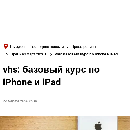
Türkçe
Українська
ПОИСК
Polski
Português
Вы здесь:
Последние новости
Пресс-релизы
Română
Премьер март 2026 г.
vhs: базовый курс по iPhone и iPad
Български
vhs: базовый курс по
Русский
iPhone и iPad
Deutsch
MENÜ
24 марта 2026 года