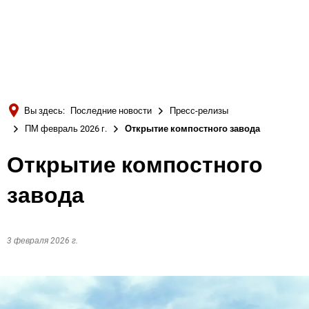
Türkçe
Українська
ПОИСК
Polski
Português
Вы здесь:
Последние новости
Пресс-релизы
Română
ПМ февраль 2026 г.
Открытие компостного завода
Български
Открытие компостного
Русский
завода
Deutsch
MENÜ
3 февраля 2026 г.