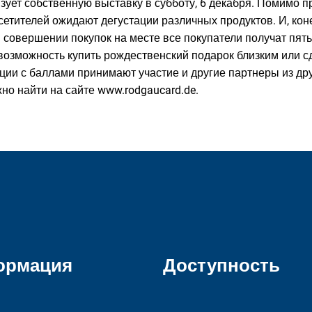
низует собственную выставку в субботу, 6 декабря. Помимо 
сетителей ожидают дегустации различных продуктов. И, коне
 совершении покупок на месте все покупатели получат пять
возможность купить рождественский подарок близким или сд
кции с баллами принимают участие и другие партнеры из др
о найти на сайте www.rodgaucard.de.
ормация
Доступность