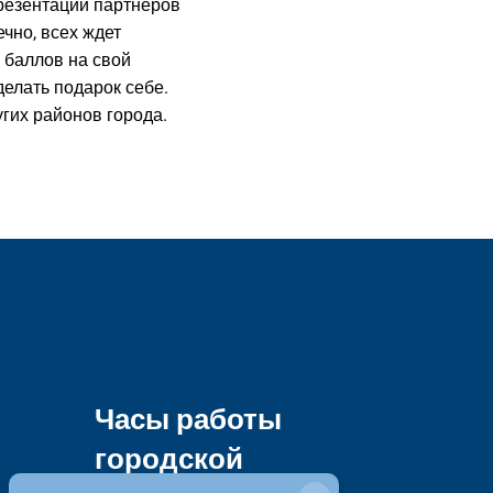
презентации партнеров
чно, всех ждет
 баллов на свой
елать подарок себе.
угих районов города.
Часы работы
городской