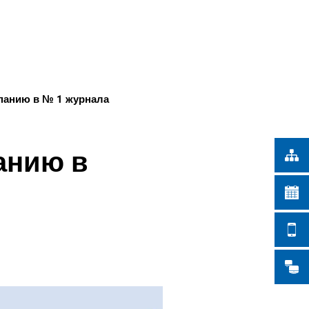
Türkçe
СКИЕ РАБОТЫ
Українська
ПОИСК
Polski
Português
мпанию в № 1 журнала
Română
Български
анию в
Русский
Deutsch
MENÜ