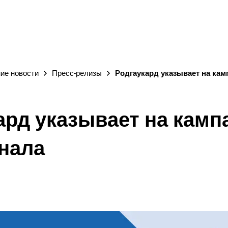
ГОРОД
ие новости
Пресс-релизы
Родгаукард указывает на ка
ард указывает на камп
нала