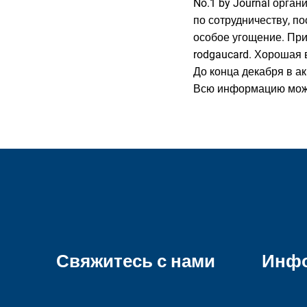
No.1 by Journal орга
по сотрудничеству, по
особое угощение. При
rodgaucard. Хорошая 
До конца декабря в а
Всю информацию можн
Свяжитесь с нами
Инф