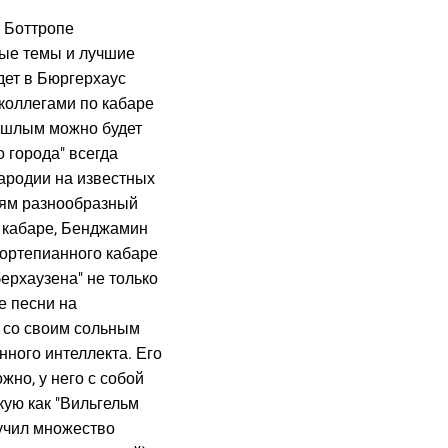
е Боттропе
ные темы и лучшие
дет в Бюргерхаус
 коллегами по кабаре
рошлым можно будет
 города" всегда
пародии на известных
лям разнообразный
о кабаре, Бенджамин
фортепианного кабаре
берхаузена" не только
е песни на
т со своим сольным
енного интеллекта. Его
жно, у него с собой
кую как "Вильгельм
лучил множество