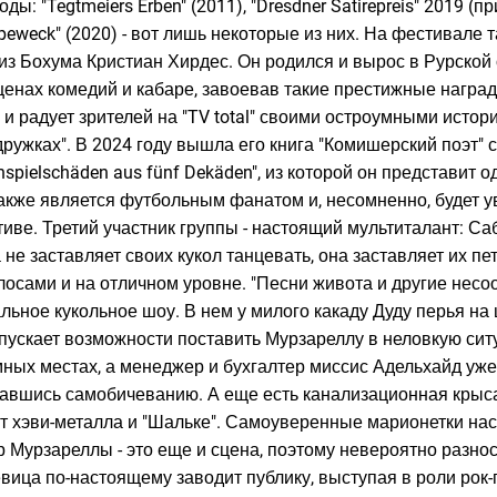
ды: "Tegtmeiers Erben" (2011), "Dresdner Satirepreis" 2019 (
peweck" (2020) - вот лишь некоторые из них. На фестивале 
из Бохума Кристиан Хирдес. Он родился и вырос в Рурской 
ценах комедий и кабаре, завоевав такие престижные награды,
e", и радует зрителей на "TV total" своими остроумными истор
дружках". В 2024 году вышла его книга "Комишерский поэт"
spielschäden aus fünf Dekäden", из которой он представит о
кже является футбольным фанатом и, несомненно, будет у
тиве. Третий участник группы - настоящий мультиталант: Са
е заставляет своих кукол танцевать, она заставляет их пе
осами и на отличном уровне. "Песни живота и другие несоот
льное кукольное шоу. В нем у милого какаду Дуду перья на 
 упускает возможности поставить Мурзареллу в неловкую сит
мных местах, а менеджер и бухгалтер миссис Адельхайд уж
авшись самобичеванию. А еще есть канализационная крыса
т хэви-металла и "Шальке". Самоуверенные марионетки н
 Мурзареллы - это еще и сцена, поэтому невероятно разно
ица по-настоящему заводит публику, выступая в роли рок-