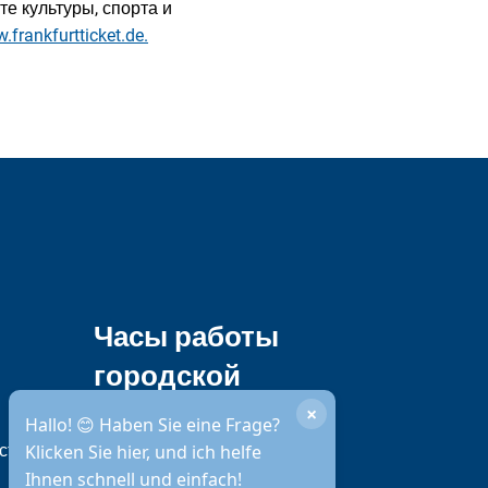
е культуры, спорта и
.frankfurtticket.de.
Часы работы
городской
администрации
×
Hallo! 😊 Haben Sie eine Frage?
сти
Klicken Sie hier, und ich helfe
Ihnen schnell und einfach!
Доступность по телефону