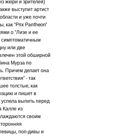
приз жюри и зрителей)
также выступит артист
области и уже почти
 как "Prix Pantheon"
иями о "Лизе и ее
 с симптоматичным
дну или две
влечен этой обширной
бина Мурза по
ть. Причем делает она
ветствия" - так
шее толстые, как
уацию и пишет в
е успела выпить перед
 Калле из
аслаждаются своим
сторонняя
певицы, поп-дивы и