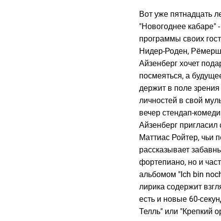
Вот уже пятнадцать л
"Новогоднее кабаре" 
программы своих гост
Нидер-Роден, Рёмерштр
Айзенберг хочет пода
посмеяться, а будуще
держит в поле зрения
личностей в свой му
вечер стендап-комеди
Айзенберг пригласил 
Маттиас Ройтер, чьи п
рассказывает забавны
фортепиано, но и час
альбомом "Ich bin noc
лирика содержит взгля
есть и новые 60-секун
Телль" или "Крепкий 