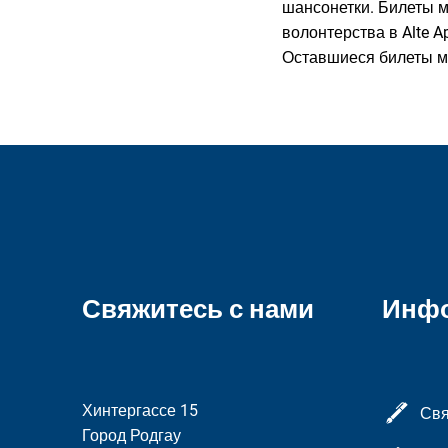
шансонетки. Билеты м
волонтерства в Alte A
Оставшиеся билеты мо
Свяжитесь с нами
Инф
Хинтергассе 15
Свя
Город Родгау