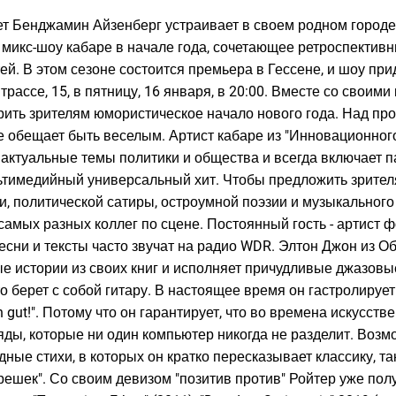
ет Бенджамин Айзенберг устраивает в своем родном город
- микс-шоу кабаре в начале года, сочетающее ретроспектив
ей. В этом сезоне состоится премьера в Гессене, и шоу при
ассе, 15, в пятницу, 16 января, в 20:00. Вместе со своими
рить зрителям юмористическое начало нового года. Над п
е обещает быть веселым. Артист кабаре из "Инновационного
 актуальные темы политики и общества и всегда включает 
льтимедийный универсальный хит. Чтобы предложить зрите
и, политической сатиры, остроумной поэзии и музыкальног
самых разных коллег по сцене. Постоянный гость - артист 
есни и тексты часто звучат на радио WDR. Элтон Джон из О
е истории из своих книг и исполняет причудливые джазовы
то берет с собой гитару. В настоящее время он гастролируе
h gut!". Потому что он гарантирует, что во времена искусств
ды, которые ни один компьютер никогда не разделит. Возмо
дные стихи, в которых он кратко пересказывает классику, та
орешек". Со своим девизом "позитив против" Ройтер уже по