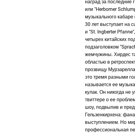
наград за последние го
или "Herborner Schlum
музыкального кабаре 
30 лет выступает на с
и "St. Ingberter Pfann
четырех китайских по
подзаголовком "Sprach
жемчужины. Хирдес та
областью в ретроспек
прозвищу Мурзарелла н
это тремя разными гол
называется ее музыка
кулак. Он никогда не
твиттере о ее пробле
шоу, подвыпив и пред
Гельзенкирхена: фана
выступлением. Но мир
профессиональная пев